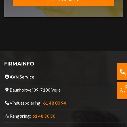
FIRMAINFO
AVN Service
Baunholtvej 39, 7100 Vejle
Vinduespolering:
61 48 00 94
Rengøring:
61 48 30 30