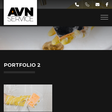
Gå
til
hovedindhold
PORTFOLIO 2