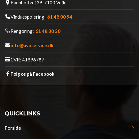
Baunholtvej 39, 7100 Vejle
Vinduespolering:
61 48 00 94
Rengøring:
61 48 30 30
info@avnservice.dk
CVR: 41896787
Følg os på Facebook
QUICKLINKS
Forside