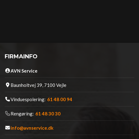
FIRMAINFO
AVN Service
Baunholtvej 39, 7100 Vejle
Vinduespolering:
61 48 00 94
Rengøring:
61 48 30 30
info@avnservice.dk