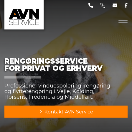
Gå
til
hovedindhold
RENGØRINGSSERVICE
RENGØRINGSSERVICE
FOR PRIVAT OG ERHVERV
FOR PRIVAT OG ERHVERV
Professionel vinduespolering, rengøring
Professionel vinduespolering, rengøring
og flytterengøring i Vejle, Kolding,
og flytterengøring i Vejle, Kolding,
Horsens, Fredericia og Middelfart.
Horsens, Fredericia og Middelfart.
Kontakt AVN Service
Kontakt AVN Service