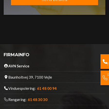
FIRMAINFO
AVN Service
Baunholtvej 39, 7100 Vejle
Vinduespolering:
61 48 00 94
Rengøring:
61 48 30 30