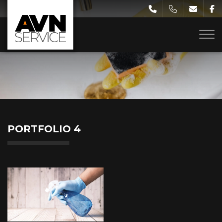
Gå
til
hovedindhold
PORTFOLIO 4