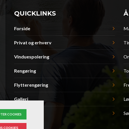
QUICKLINKS
Å
Forside
Ma
Privat og erhverv
Ti
Vinduespolering
On
Rengøring
To
Flytterengøring
Fr
Galleri
Lø
Kontakt
Sø
TER COOKIES
IS COOKIES