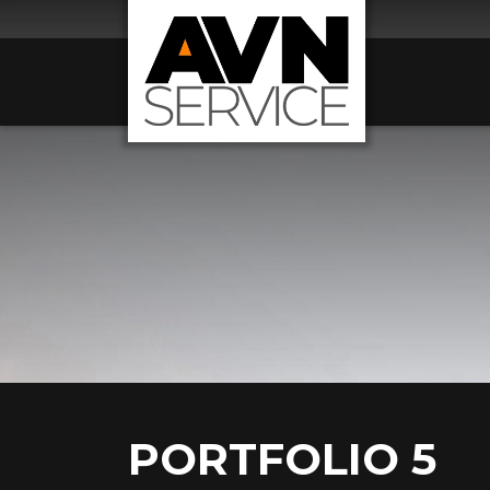
Gå
til
hovedindhold
PORTFOLIO 5