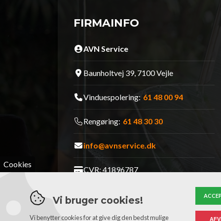
FIRMAINFO
AVN Service
Baunholtvej 39, 7100 Vejle
Vinduespolering:
61 48 00 94
Rengøring:
61 48 30 30
info@avnservice.dk
Cookies
CVR: 41896787
Følg os på Facebook
ACCEP
Vi bruger cookies!
Vi benytter cookies for at give dig den bedst mulige
AFV