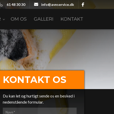
61 48 30 30
info@avnservice.dk
R
OM OS
GALLERI
KONTAKT
KONTAKT OS
Du kan let og hurtigt sende os en besked i
nedenstående formular.